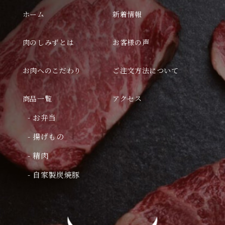
ホーム
新着情報
肉のしみずとは
お客様の声
お肉へのこだわり
ご注文方法について
商品一覧
アクセス
- お弁当
- 揚げもの
- 精肉
- 自家製炭焼豚