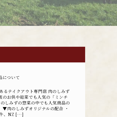
」
品について
あるテイクアウト専門店 肉のしみず
飯のお供や総菜でも人気の「ミンチ
肉のしみずの惣菜の中でも人気商品の
 ▼肉のしみずオリジナルの配合 ・
、NZ […]