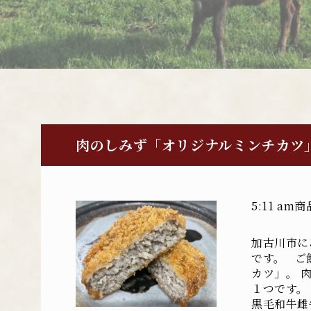
肉のしみず「オリジナルミンチカツ
5:11 am
商
加古川市に
です。 ご
カツ」。 
１つです。
黒毛和牛雌牛