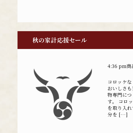
秋の家計応援セール
4:36 pm
商
コロッケな
おいしさも
物専門につ
す。 コロ
を取り入れ
分を […]