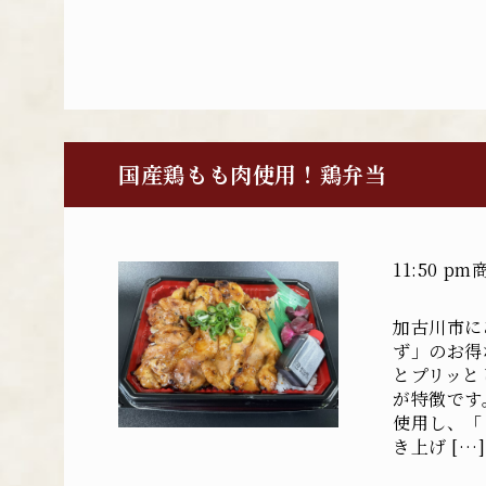
国産鶏もも肉使用！鶏弁当
11:50 pm
加古川市に
ず」のお得
とプリッと
が特徴です
使用し、「
き上げ […]